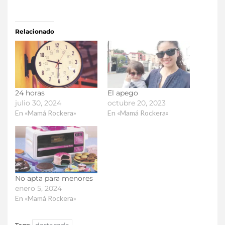
Relacionado
24 horas
El apego
julio 30, 2024
octubre 20, 2023
En «Mamá Rockera»
En «Mamá Rockera»
No apta para menores
enero 5, 2024
En «Mamá Rockera»
destacada