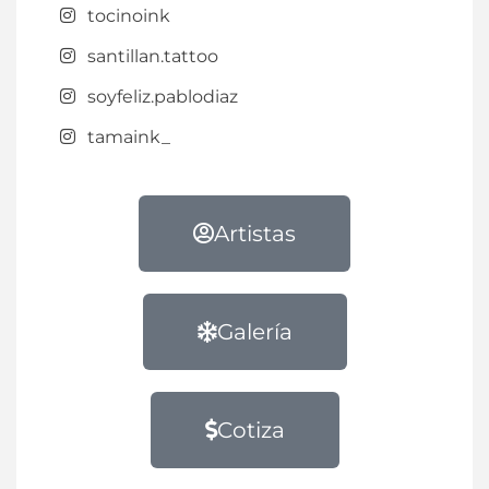
tocinoink
santillan.tattoo
soyfeliz.pablodiaz
tamaink_
Artistas
Galería
Cotiza