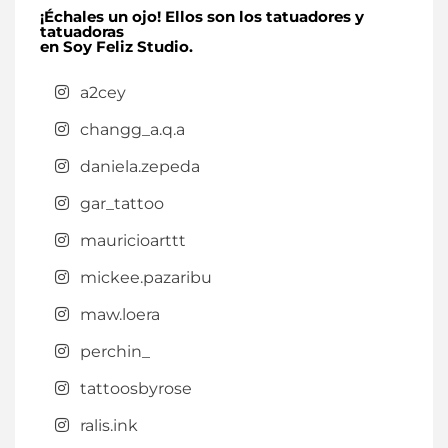
¡Échales un ojo! Ellos son los tatuadores y
tatuadoras
en Soy Feliz Studio.
a2cey
changg_a.q.a
daniela.zepeda
gar_tattoo
mauricioarttt
mickee.pazaribu
maw.loera
perchin_
tattoosbyrose
ralis.ink