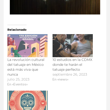
Relacionado
La revolución cultural
10 estudios en la CDMX
del tatuaje en México
donde te harán el
está más viva que
tatuaje perfecto
nunca
septiembre 26, 2023
julio 25, 2023
En «news»
En «Eventos»