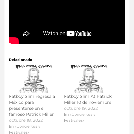
Relacionado
Fatboy Slim regresa a
Fatboy Slim At Patrick
México para
Miller 10 de noviembre
presentarse en el
octubre 19, 2022
famoso Patrick Miller
En «Conciertos y
octubre 18, 2022
Festivales»
En «Conciertos y
Festivales»