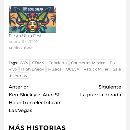
Fiesta Ultra Fest
enero 10, 2024
En «Eventos»
80’s
CDMX
Concierto
Conciertos México
En
Tags:
Vivo
High Enegy
Música
OCESA
Patrick Miller
Sala
de Armas
Anterior
Siguiente
Ken Block y el Audi S1
La puerta dorada
Hoonitron electrifican
Las Vegas
MÁS HISTORIAS