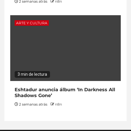
2 semanas atrás
n8n
ARTE Y CULTURA
3 min de lectura
Eshtadur anuncia álbum ‘In Darkness All
Shadows Gone’
2 semanas atrás
n8n