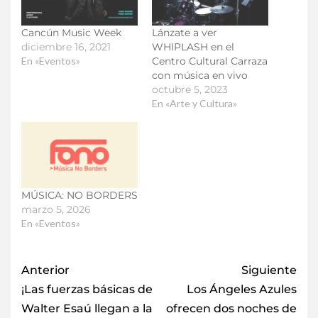
Cancún Music Week
Lánzate a ver
diciembre 16, 2021
WHIPLASH en el
En «Eventos»
Centro Cultural Carraza
con música en vivo
octubre 5, 2023
En «Arte y Cultura»
MÚSICA: NO BORDERS
marzo 5, 2026
En «Eventos»
Anterior
Siguiente
¡Las fuerzas básicas de
Los Ángeles Azules
Walter Esaú llegan a la
ofrecen dos noches de