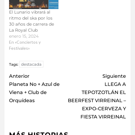
El Lunario vibrará al
ritmo del ska por los
30 años de carrera de
La Royal Club
enero 15, 2024
En «Conciertos y
Festivales»
destacada
Tags:
Anterior
Siguiente
Planeta No + Azul de
LLEGA A
Viena + Club de
TEPOTZOTLÁN EL
Orquídeas
BEERFEST VIRREINAL –
EXPO-CERVEZA Y
FIESTA VIRREINAL
MÁS HISTORIAS