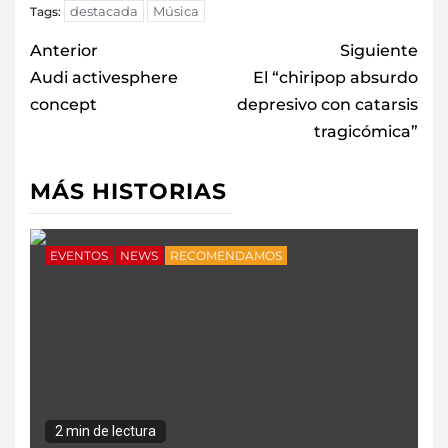
destacada
Música
Tags:
Anterior
Siguiente
Audi activesphere
El “chiripop absurdo
concept
depresivo con catarsis
tragicómica”
MÁS HISTORIAS
EVENTOS
NEWS
RECOMENDAMOS
2 min de lectura