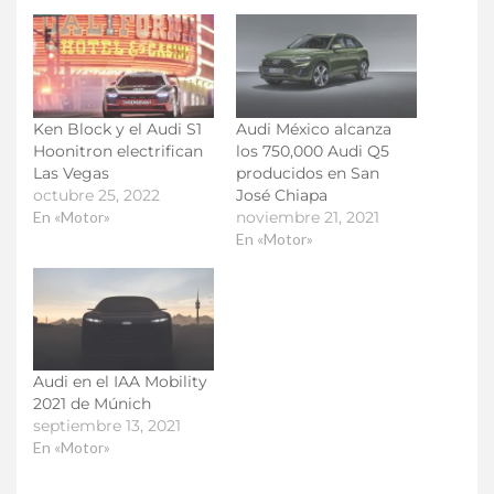
Ken Block y el Audi S1
Audi México alcanza
Hoonitron electrifican
los 750,000 Audi Q5
Las Vegas
producidos en San
octubre 25, 2022
José Chiapa
En «Motor»
noviembre 21, 2021
En «Motor»
Audi en el IAA Mobility
2021 de Múnich
septiembre 13, 2021
En «Motor»