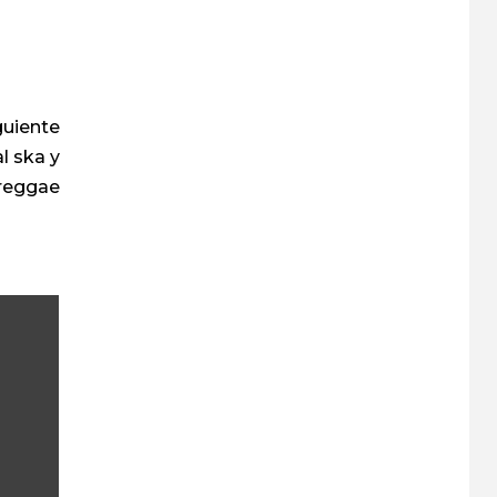
guiente
l ska y
reggae