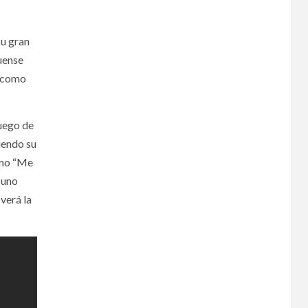
u gran
uense
o como
luego de
iendo su
como “Me
 uno
verá la