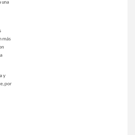
a una
s
on más
on
na
a y
e, por