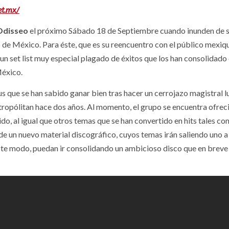
et.mx/
Odisseo
el próximo Sábado 18 de Septiembre cuando inunden de s
o de México. Para éste, que es su reencuentro con el público mexiq
 un set list muy especial plagado de éxitos que los han consolidad
México.
us que se han sabido ganar bien tras hacer un cerrojazo magistral 
tropólitan hace dos años. Al momento, el grupo se encuentra ofrec
do, al igual que otros temas que se han convertido en hits tales 
 de un nuevo material discográfico, cuyos temas irán saliendo uno a
este modo, puedan ir consolidando un ambicioso disco que en breve 