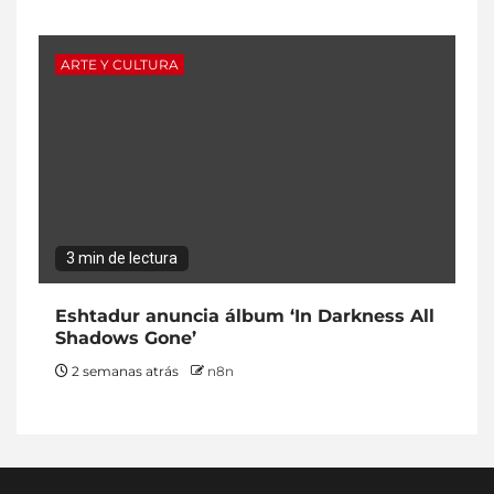
ARTE Y CULTURA
3 min de lectura
Eshtadur anuncia álbum ‘In Darkness All
Shadows Gone’
2 semanas atrás
n8n