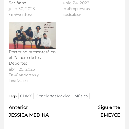
Sariñana
junio 24, 2022
julio 30, 2023
En «Propuestas
En «Eventos»
musicales»
Porter se presentará en
el Palacio de los
Deportes
abril 25, 2023
En «Conciertos y
Festivales»
CDMX
Conciertos México
Música
Tags:
Anterior
Siguiente
JESSICA MEDINA
EMEYCÉ