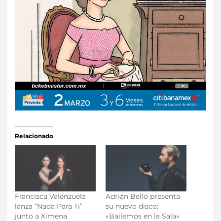
Relacionado
Francisca Valenzuela
Adrián Bello presenta
lanza “Nada Para Ti”
su nuevo disco:
junto a Ximena
«Bailemos en la Sala»