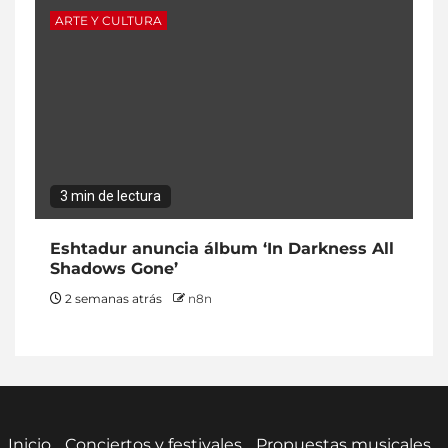
ARTE Y CULTURA
3 min de lectura
Eshtadur anuncia álbum ‘In Darkness All
Shadows Gone’
2 semanas atrás
n8n
Inicio
Conciertos y festivales
Propuestas musicales