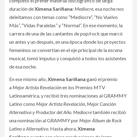
completo el primer material discográfico de larga
duración de
Ximena Sariñana:
Mediocre,
esa noche nos
deleitamos con temas como “Mediocre”, “No Vuelvo
Más”, “Vidas Paralelas” y “Normal”. En ese momento, la
carrera de una de las cantantes de pop/rock que marcó
un antes y un después, en una época donde los proyectos
femeninos se convertían en el eje principal de la escena
musical, tomó impulso y conquistó a todos los asistentes
de esa noche.
En ese mismo año,
Ximena Sariñana
ganó el premio
a
Mejor Artista Revelación
en los Premios MTV
Latinoamérica, y recibió tres nominaciones al GRAMMY
Latino como
Mejor Artista Revelación, Mejor Canción
Alternativa y Productor del Año.
Mediocre
también recibió
una nominación al GRAMMY por
Mejor Álbum de Rock
Latino o Alternativo.
Hasta ahora,
Ximena
Sariñana
cuenta con cinco producciones de larga