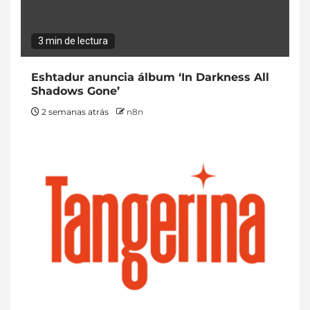
3 min de lectura
Eshtadur anuncia álbum ‘In Darkness All
Shadows Gone’
2 semanas atrás
n8n