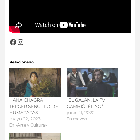
Relacionado
HANA CHAGRA
“EL GALÁN. LA TV
TERCER SENCILLO DE
CAMBIÓ, ÉL NO”
HUMAZAPAS
junio 11, 2022
mayo 22, 2023
En «news»
En «Arte y Cultura»