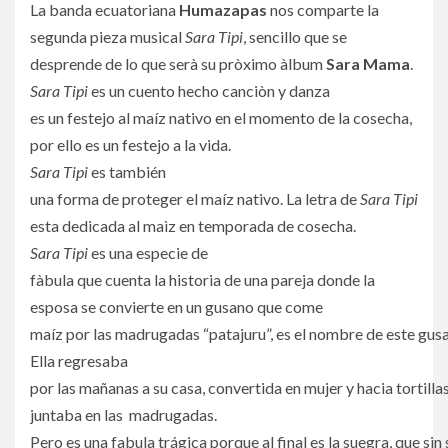
La banda ecuatoriana
Humazapas
nos comparte la
segunda pieza musical
Sara Tipi
, sencillo que se
desprende de lo que serà su pròximo àlbum
Sara Mama
.
Sara Tipi
es un cuento hecho canciòn y danza
es un festejo al maíz nativo en el momento de la cosecha,
por ello es un festejo a la vida.
Sara Tipi
es también
una forma de proteger el maíz nativo. La letra de
Sara Tipi
esta dedicada al maìz en temporada de cosecha.
Sara Tipi
es una especie de
fàbula que cuenta la historia de una pareja donde la
esposa se convierte en un gusano que come
maíz por las madrugadas “patajuru”, es el nombre de este gus
Ella regresaba
por las mañanas a su casa, convertida en mujer y hacia tortilla
juntaba en las madrugadas.
Pero es una fabula trágica porque al final es la suegra, que si