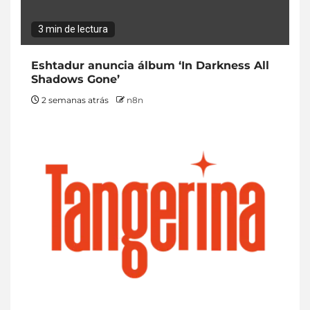
3 min de lectura
Eshtadur anuncia álbum ‘In Darkness All
Shadows Gone’
2 semanas atrás
n8n