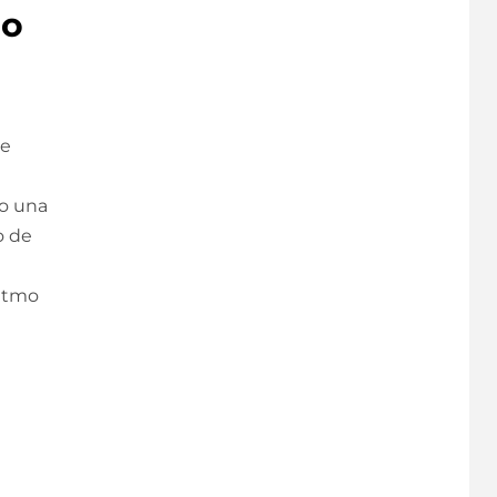
mo
de
lo una
o de
ritmo