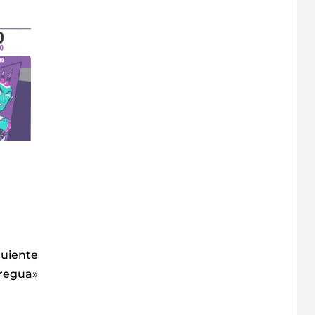
guiente
Tregua»