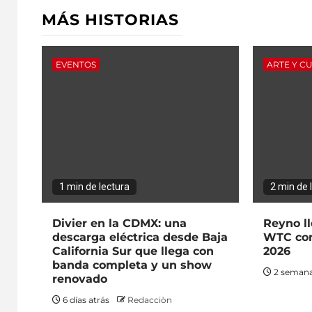
MÁS HISTORIAS
EVENTOS
ARTE Y C
1 min de lectura
2 min de 
Divier en la CDMX: una
Reyno ll
descarga eléctrica desde Baja
WTC con
California Sur que llega con
2026
banda completa y un show
2 semana
renovado
6 días atrás
Redacciòn