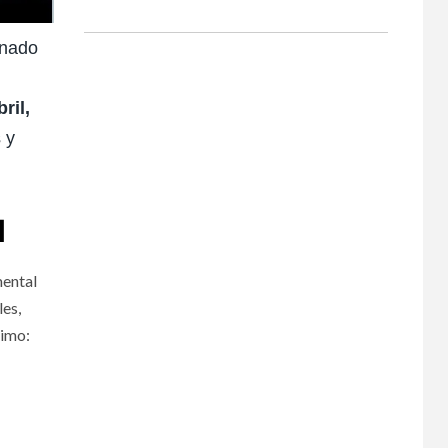
onado
ril,
 y
l
mental
les,
nimo: