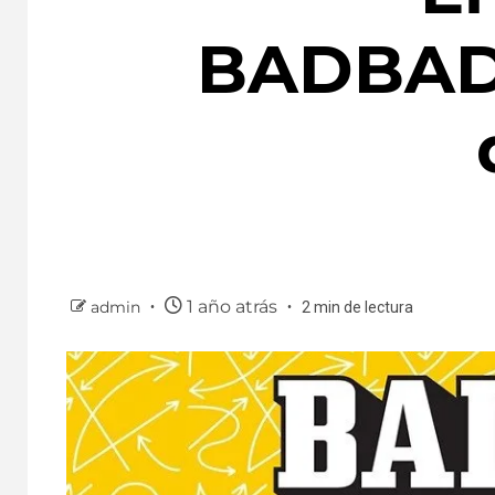
BADBAD
1 año atrás
admin
2 min de lectura