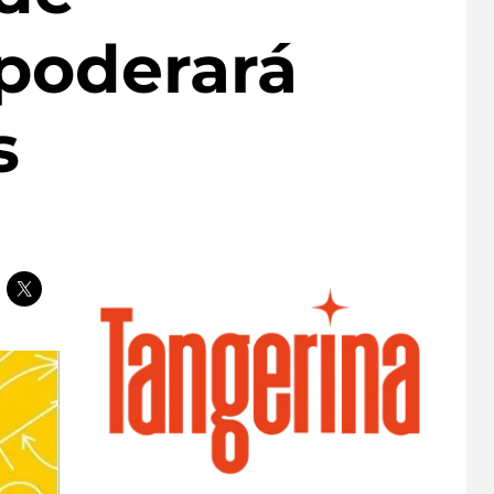
oderará
s