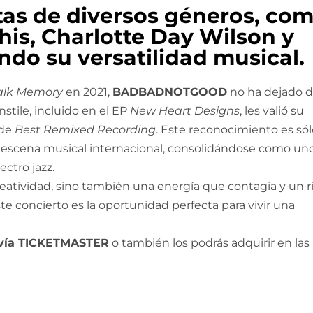
tas de diversos géneros, co
his, Charlotte Day Wilson y
ndo su versatilidad musical.
alk Memory
en 2021,
BADBADNOTGOOD
no ha dejado 
nstile, incluido en el EP
New Heart Designs
, les valió su
 de
Best Remixed Recording
. Este reconocimiento es só
 escena musical internacional, consolidándose como un
ctro jazz.
creatividad, sino también una energía que contagia y un 
e concierto es la oportunidad perfecta para vivir una
 vía TICKETMASTER
o también los podrás adquirir en las