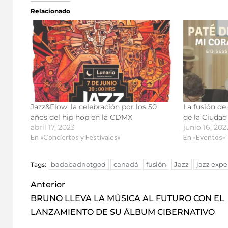
Relacionado
Jazz&Flow, la celebración por los 50
La fusión de
años del hip hop en la CDMX
de la Ciudad
abril 17, 2023
junio 16, 202
En «Conciertos y Festivales»
En «Eventos»
badabadnotgod
canadá
fusión
Jazz
jazz exp
Tags:
Anterior
BRUNO LLEVA LA MÚSICA AL FUTURO CON EL
LANZAMIENTO DE SU ÁLBUM CIBERNATIVO