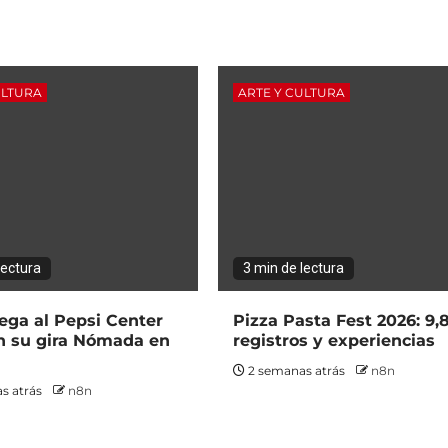
ULTURA
ARTE Y CULTURA
lectura
3 min de lectura
ega al Pepsi Center
Pizza Pasta Fest 2026: 9,
 su gira Nómada en
registros y experiencias
2 semanas atrás
n8n
s atrás
n8n