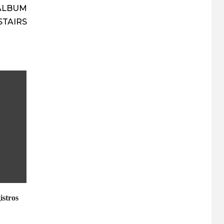
ÁLBUM
STAIRS
istros