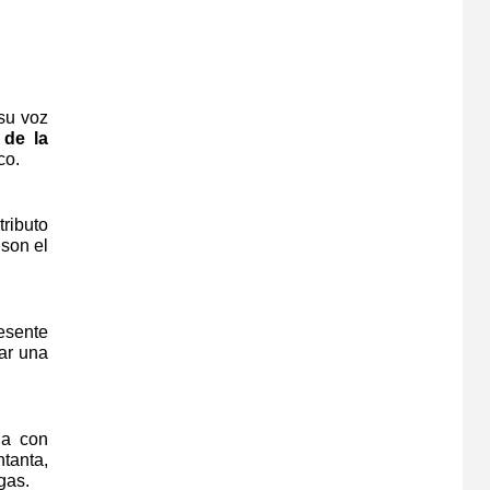
 su voz
 de la
co.
tributo
 son el
esente
zar una
da con
tanta,
gas.