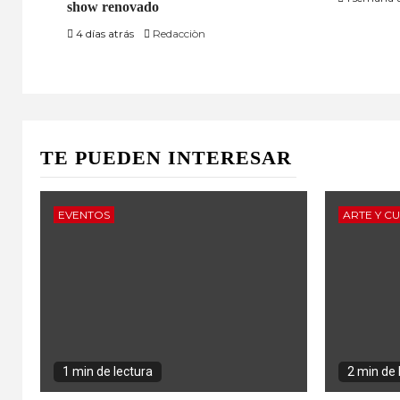
show renovado
4 días atrás
Redacciòn
TE PUEDEN INTERESAR
EVENTOS
ARTE Y C
1 min de lectura
2 min de 