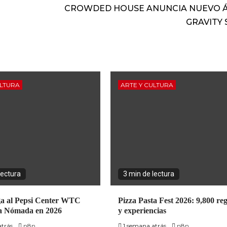
CROWDED HOUSE ANUNCIA NUEVO 
GRAVITY 
ULTURA
ARTE Y CULTURA
lectura
3 min de lectura
ga al Pepsi Center WTC
Pizza Pasta Fest 2026: 9,800 reg
ra Nómada en 2026
y experiencias
atrás
n8n
1 semana atrás
n8n