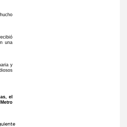
Chucho
ecibió
en una
aria y
diosos
as, el
 Metro
guiente