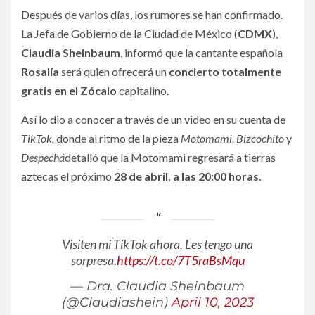
Después de varios días, los rumores se han confirmado.
La Jefa de Gobierno de la Ciudad de México (
CDMX
),
Claudia Sheinbaum
, informó que la cantante española
Rosalía
será quien ofrecerá un
concierto totalmente
gratis en el
Zócalo
capitalino.
Así lo dio a conocer a través de un video en su cuenta de
TikTok,
donde al ritmo de la pieza
Motomami, Bizcochito
y
Despechá
detalló que la Motomami regresará a tierras
aztecas el próximo
28 de abril, a las 20:00 horas.
Visiten mi TikTok ahora. Les tengo una
sorpresa.
https://t.co/7T5raBsMqu
— Dra. Claudia Sheinbaum
(@Claudiashein)
April 10, 2023