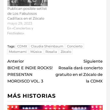
Publican posible setlist
de Los Fabulosos
Cadillacs en el Zócalo
mayo 29, 2023
En «Conciertos y
Festivales»
CDMX
Claudia Sheinbaum
Concierto
Tags:
Motomami
Música
Rosalia
Zócalo
Anterior
Siguiente
BICHE E INDIE ROCKS!
Rosalía dará concierto
PRESENTAN
gratuito en el Zócalo de
MORDISCO VOL. 3
la CDMX
MÁS HISTORIAS