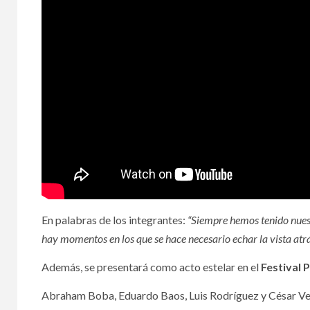
En palabras de los integrantes:
“Siempre hemos tenido nuest
hay momentos en los que se hace necesario echar la vista atr
Además, se presentará como acto estelar en el
Festival 
Abraham Boba, Eduardo Baos, Luis Rodríguez y César Ver