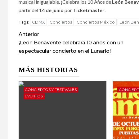
musical inigualable. ¡Celebra los 10 Años de
León Bena
partir del
14 de junio
por
Ticketmaster
.
CDMX
Conciertos
Conciertos México
León Ben
Tags:
Anterior
¡León Benavente celebrará 10 años con un
espectacular concierto en el Lunario!
MÁS HISTORIAS
CONCIERTOS Y FESTIVALES
CONCIERT
EVENTOS