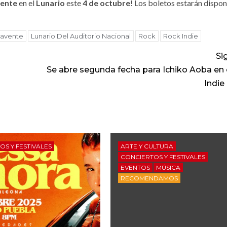
vente
en el
Lunario
este
4 de octubre
! Los boletos estarán dispon
avente
Lunario Del Auditorio Nacional
Rock
Rock Indie
Si
Se abre segunda fecha para Ichiko Aoba en 
Indie
OS Y FESTIVALES
ARTE Y CULTURA
CONCIERTOS Y FESTIVALES
EVENTOS
MÚSICA
RECOMENDAMOS