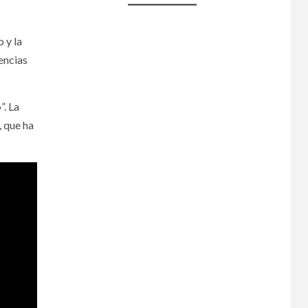
 y la
encias
o
”. La
, que ha