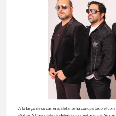
A lo largo de su carrera, Elefante ha conquistado el cor
«Sabor A Chocolate» y «Mentirosa», entre otros. Su cam