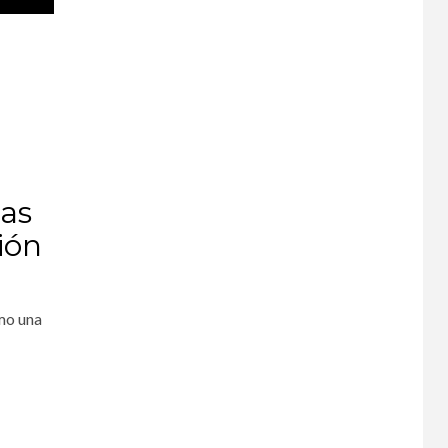
las
ión
omo una