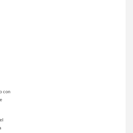
to con
 e
el
a