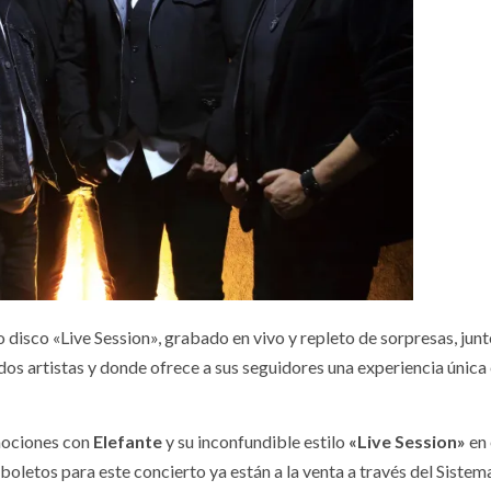
 disco «Live Session», grabado en vivo y repleto de sorpresas, jun
os artistas y donde ofrece a sus seguidores una experiencia única
emociones con
Elefante
y su inconfundible estilo
«Live Session»
en 
 boletos para este concierto ya están a la venta a través del Sistem