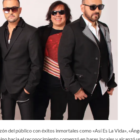
azón del público con éxitos inmortales como «Así Es La Vida», «Ánge
ino hacia el reconocimiento comenzó en bares locales y alcanzó un