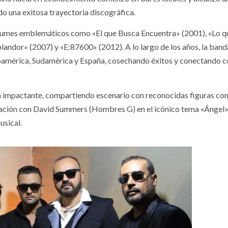
do una exitosa trayectoria discográfica.
 álbumes emblemáticos como «El que Busca Encuentra» (2001), «Lo q
ndor» (2007) y «E:87600» (2012). A lo largo de los años, la band
oamérica, Sudamérica y España, cosechando éxitos y conectando c
ira impactante, compartiendo escenario con reconocidas figuras c
ración con David Summers (Hombres G) en el icónico tema «Ángel
usical.