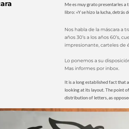
cara
Me es muy grato presentarles a to
libro: «Y se hizo la lucha, detrás 
Nos habla de la máscara a tr
años 30’s a los años 60’s, cu
impresionante, carteles de 
Lo ponemos a su disposició
Mas informes por inbox.
It is a long established fact that
looking at its layout. The point 
distribution of letters, as oppos