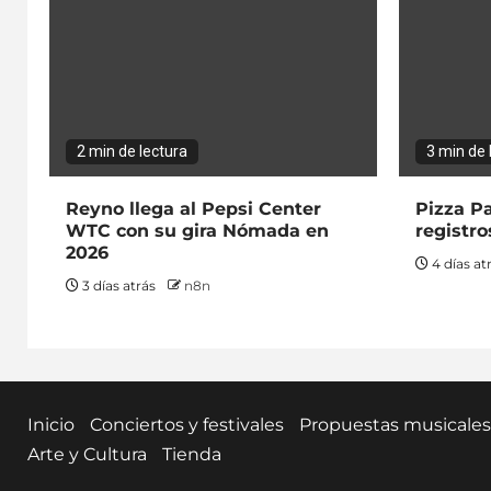
2 min de lectura
3 min de 
Reyno llega al Pepsi Center
Pizza Pa
WTC con su gira Nómada en
registro
2026
4 días at
3 días atrás
n8n
Inicio
Conciertos y festivales
Propuestas musicales
Arte y Cultura
Tienda