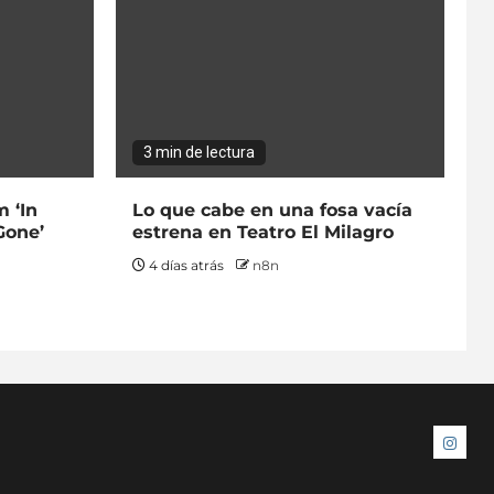
3 min de lectura
 ‘In
Lo que cabe en una fosa vacía
Gone’
estrena en Teatro El Milagro
4 días atrás
n8n