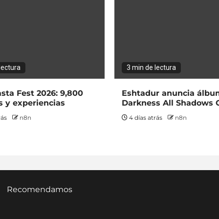
lectura
3 min de lectura
sta Fest 2026: 9,800
Eshtadur anuncia álbum
s y experiencias
Darkness All Shadows 
rás
n8n
4 días atrás
n8n
Recomendamos