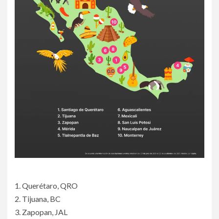
1. Querétaro, QRO
2. Tijuana, BC
3. Zapopan, JAL