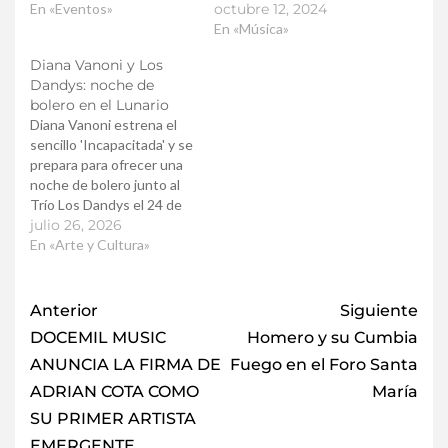
En «Eventos»
octubre 12, 2024
En «Música»
Diana Vanoni y Los
Dandys: noche de
bolero en el Lunario
Diana Vanoni estrena el
sencillo 'Incapacitada' y se
prepara para ofrecer una
noche de bolero junto al
Trío Los Dandys el 24 de
julio en el Lunario del
julio 26, 2026
Auditorio Nacional.
En «Arte y Cultura»
Anterior
Siguiente
DOCEMIL MUSIC
Homero y su Cumbia
ANUNCIA LA FIRMA DE
Fuego en el Foro Santa
ADRIAN COTA COMO
María
SU PRIMER ARTISTA
EMERGENTE