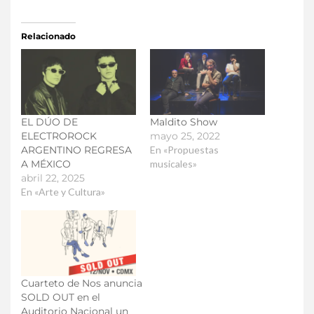
Relacionado
EL DÚO DE
Maldito Show
ELECTROROCK
mayo 25, 2022
ARGENTINO REGRESA
En «Propuestas
A MÉXICO
musicales»
abril 22, 2025
En «Arte y Cultura»
Cuarteto de Nos anuncia
SOLD OUT en el
Auditorio Nacional un