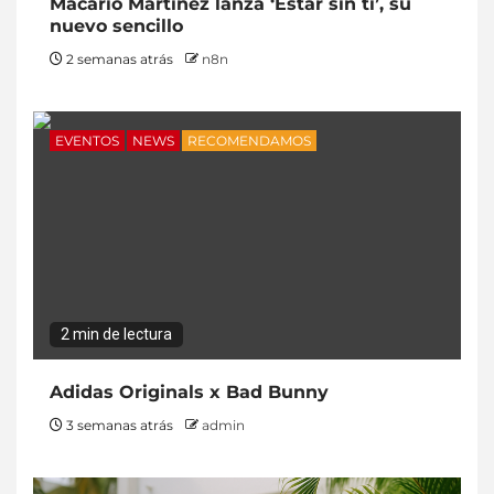
Macario Martínez lanza ‘Estar sin ti’, su
nuevo sencillo
2 semanas atrás
n8n
EVENTOS
NEWS
RECOMENDAMOS
2 min de lectura
Adidas Originals x Bad Bunny
3 semanas atrás
admin