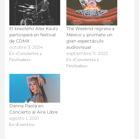
El brasileño Alex Kautz
The Weeknd regresa a
participará en festival
México y promete un
de CDMX
gran espectáculo
octubre 3, 2024
audiovisual
En «Conciertos y
septiembre 11, 2023
Festivales»
En «Conciertos y
Festivales»
Danna Paola en
Concierto al Aire Libre
agosto 1, 2021
En «Eventos»