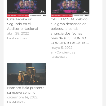
Cafe Tacvba un
CAFÉ TACVBA, debido
Segundo en el
a la gran demanda de
Auditorio Nacional
boletos, la banda
abril 28, 2022
anuncia dos fechas
En «Eventos»
más de su SEGUNDO
CONCIERTO ACÚSTICO
mayo 5, 2022
En «Conciertos y
Festivales»
Hombre Bala presenta
su nuevo sencillo
diciembre 14, 2022
En «Música»