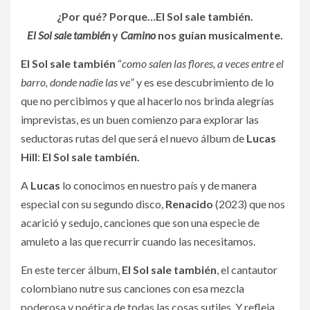
¿Por qué? Porque…El Sol sale también.
El Sol sale también
y
Camino
nos guían musicalmente.
El Sol sale también
“
como salen las flores, a veces entre el
barro, donde nadie las ve
” y es ese descubrimiento de lo
que no percibimos y que al hacerlo nos brinda alegrías
imprevistas, es un buen comienzo para explorar las
seductoras rutas del que será el nuevo álbum de
Lucas
Hill
:
El Sol sale también.
A
Lucas
lo conocimos en nuestro país y de manera
especial con su segundo disco,
Renacido
(2023) que nos
acarició y sedujo, canciones que son una especie de
amuleto a las que recurrir cuando las necesitamos.
En este tercer álbum,
El Sol sale también
, el cantautor
colombiano nutre sus canciones con esa mezcla
poderosa y poética de todas las cosas sutiles. Y refleja