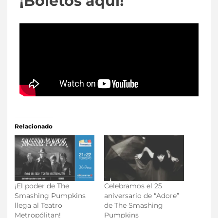
¡Boletos aquí!
Relacionado
¡El poder de The
Celebramos el 25
Smashing Pumpkins
aniversario de “Adore”
llega al Teatro
de The Smashing
Metropólitan!
Pumpkins