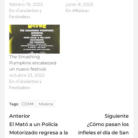
febrero 19, 2022
junio 8, 2023
En «Conciertos y
En «Música»
Festivales»
The Smashing
Pumpkins encabezará
un nuevo festival.
octubre 23, 2022
En «Conciertos y
Festivales»
CDMX
Música
Tags:
Anterior
Siguiente
El Mató a un Policía
¿Cómo pasan los
Motorizado regresa a la
infieles el día de San