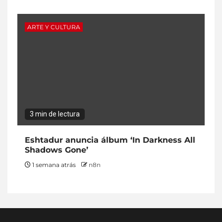
ARTE Y CULTURA
3 min de lectura
Eshtadur anuncia álbum ‘In Darkness All
Shadows Gone’
1 semana atrás
n8n