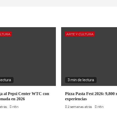
ULTURA
ARTE Y CULTURA
lectura
3 min de lectura
ga al Pepsi Center WTC con
Pizza Pasta Fest 2026: 9,800 r
ómada en 2026
experiencias
atrás
n8n
2 semanas atrás
n8n