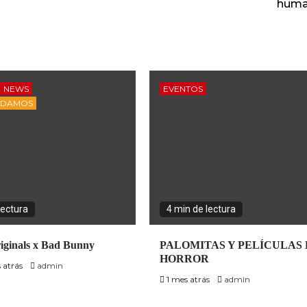
huma
NEWS
EVENTOS
NDAMOS
lectura
4 min de lectura
iginals x Bad Bunny
PALOMITAS Y PELÍCULAS
HORROR
 atrás
admin
1 mes atrás
admin