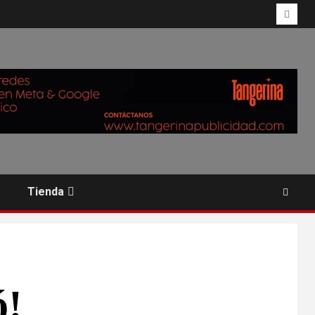
Tienda
ó!