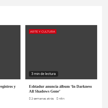
ARTE Y CULTURA
3 min de lectura
egistros y
Eshtadur anuncia álbum ‘In Darkness
All Shadows Gone’
2 semanas atrás
n8n