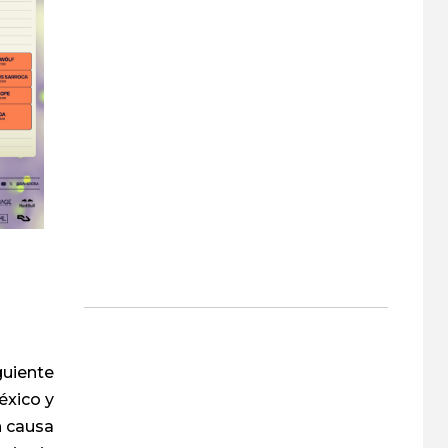
guiente
éxico y
n causa