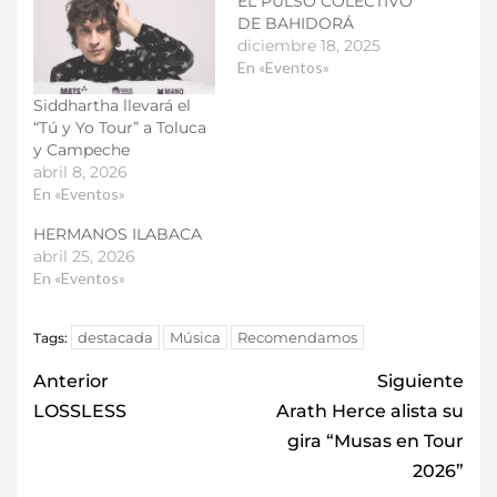
EL PULSO COLECTIVO
DE BAHIDORÁ
diciembre 18, 2025
En «Eventos»
Siddhartha llevará el
“Tú y Yo Tour” a Toluca
y Campeche
abril 8, 2026
En «Eventos»
HERMANOS ILABACA
abril 25, 2026
En «Eventos»
destacada
Música
Recomendamos
Tags:
Anterior
Siguiente
LOSSLESS
Arath Herce alista su
gira “Musas en Tour
2026”