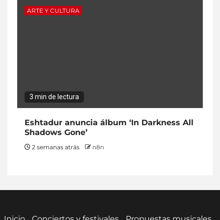
ARTE Y CULTURA
3 min de lectura
Eshtadur anuncia álbum ‘In Darkness All
Shadows Gone’
2 semanas atrás
n8n
Inicio
Conciertos y festivales
Propuestas musicales