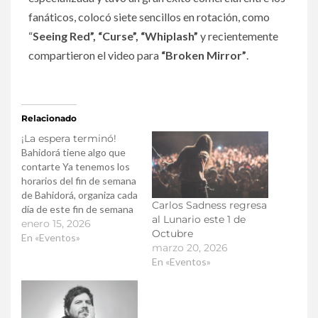
fanáticos, colocó siete sencillos en rotación, como
“
Seeing Red”, “Curse”, “Whiplash”
y recientemente
compartieron el video para
“Broken Mirror”
.
Relacionado
¡La espera terminó!
Bahidorá tiene algo que
contarte Ya tenemos los
horarios del fin de semana
de Bahidorá, organiza cada
Carlos Sadness regresa
día de este fin de semana
al Lunario este 1 de
épico y disfruta de tus
enero 15, 2026
Octubre
artistas favoritos.
En «Eventos»
marzo 20, 2026
En «Eventos»