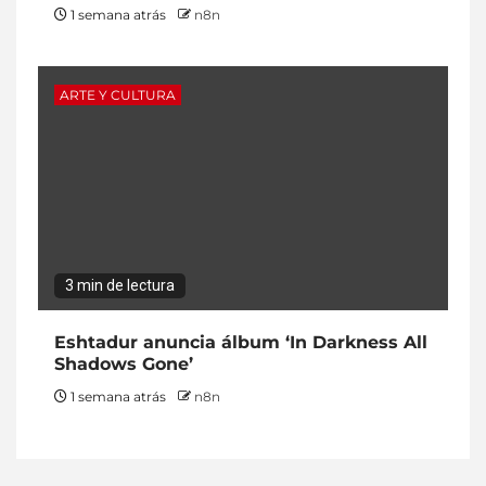
1 semana atrás
n8n
ARTE Y CULTURA
3 min de lectura
Eshtadur anuncia álbum ‘In Darkness All
Shadows Gone’
1 semana atrás
n8n