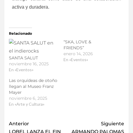
activa y duradera.
Relacionado
“SKA, LOVE &
FRIENDS”
enero 14, 2026
SANTA SALUT
En «Eventos»
noviembre 16, 2025
En «Eventos»
Las orquídeas de otoño
llegan al Museo Franz
Mayer
noviembre 6, 2025
En «Arte y Cultura»
Anterior
Siguiente
LOBEL LANZA EL FIN
ARMANDO PALOMAS