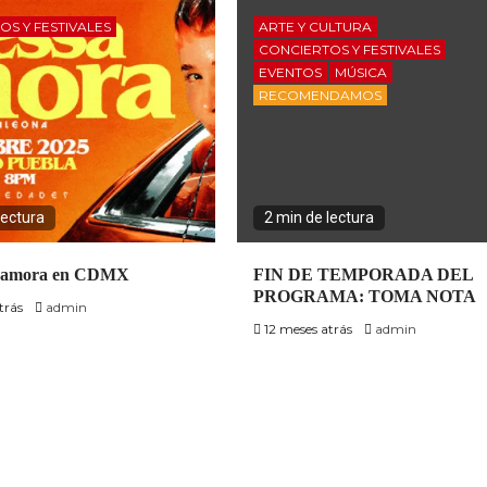
OS Y FESTIVALES
ARTE Y CULTURA
CONCIERTOS Y FESTIVALES
EVENTOS
MÚSICA
RECOMENDAMOS
lectura
2 min de lectura
Zamora en CDMX
FIN DE TEMPORADA DEL
PROGRAMA: TOMA NOTA
trás
admin
12 meses atrás
admin