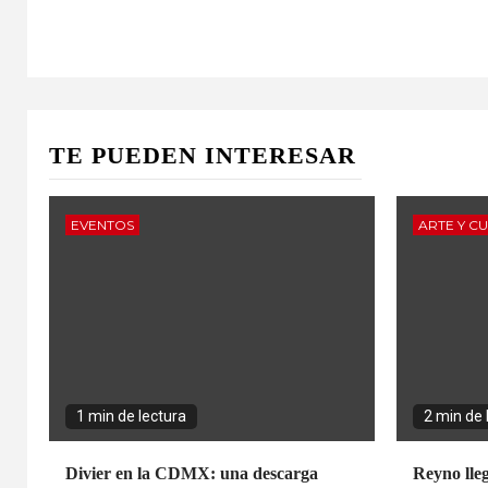
TE PUEDEN INTERESAR
EVENTOS
ARTE Y C
1 min de lectura
2 min de 
Divier en la CDMX: una descarga
Reyno lle