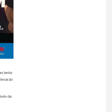
reciente
llevarán
ivén de