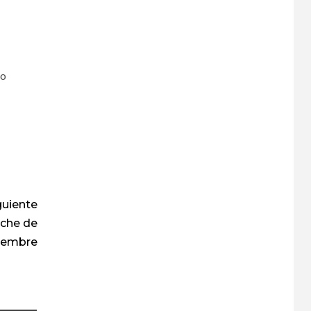
do
guiente
oche de
tiembre