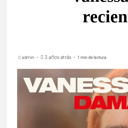
recie
3 años atrás
admin
1 min de lectura