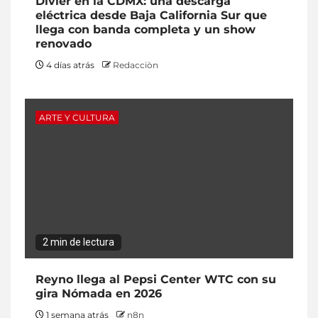
Divier en la CDMX: una descarga
eléctrica desde Baja California Sur que
llega con banda completa y un show
renovado
4 días atrás
Redacciòn
ARTE Y CULTURA
2 min de lectura
Reyno llega al Pepsi Center WTC con su
gira Nómada en 2026
1 semana atrás
n8n