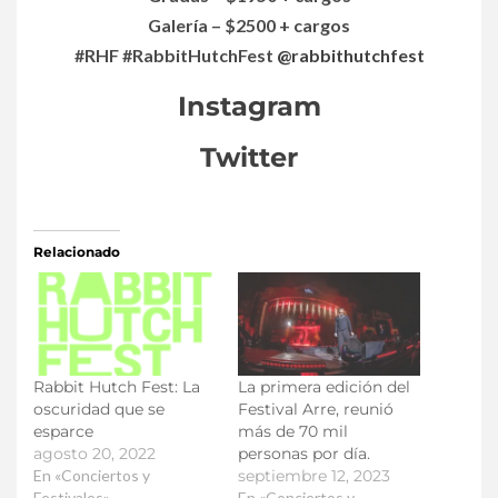
Galería – $2500 + cargos
#RHF #RabbitHutchFest
@
rabbithutchfest
Instagram
Twitter
Relacionado
Rabbit Hutch Fest: La
La primera edición del
oscuridad que se
Festival Arre, reunió
esparce
más de 70 mil
agosto 20, 2022
personas por día.
En «Conciertos y
septiembre 12, 2023
Festivales»
En «Conciertos y