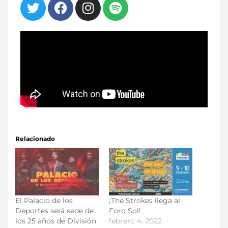
Relacionado
El Palacio de los
¡The Strokes llega al
Deportes será sede de
Foro Sol!
los 25 años de División
febrero 4, 2022