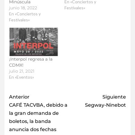
Minúscula
En «Conciertos y
junio 18, 2022
Festivales»
En «Conciertos y
Festivales»
¡Interpol regresa a la
CDMX!
julio 21, 2021
En «Eventos»
Anterior
Siguiente
CAFÉ TACVBA, debido a
Segway-Ninebot
la gran demanda de
boletos, la banda
anuncia dos fechas