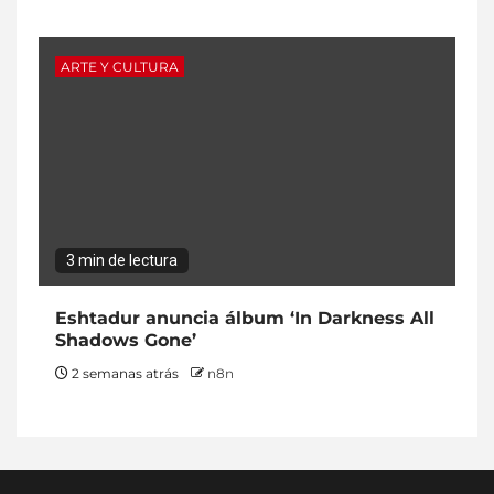
ARTE Y CULTURA
3 min de lectura
Eshtadur anuncia álbum ‘In Darkness All
Shadows Gone’
2 semanas atrás
n8n